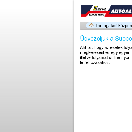
Támogatási központ
Üdvözöljük a Suppor
Ahhoz, hogy az esetek fol
megkereséshez egy egyéni h
illetve folyamat online nyo
létrehozásához.