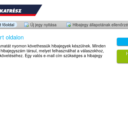
 főoldal
Új jegy nyitása
Hibajegy állapotának ellenőrz
t oldalon
yamatát nyomon követhessük hibajegyek készülnek. Minden
ibajegyszám társul, melyet felhasználhat a válaszokhoz,
mkövetéséhez. Egy valós e-mail cím szükséges a hibajegy