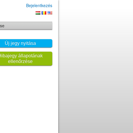
Bejelentkezés
ése
Új jegy nyitása
Hibajegy állapotának
ellenőrzése